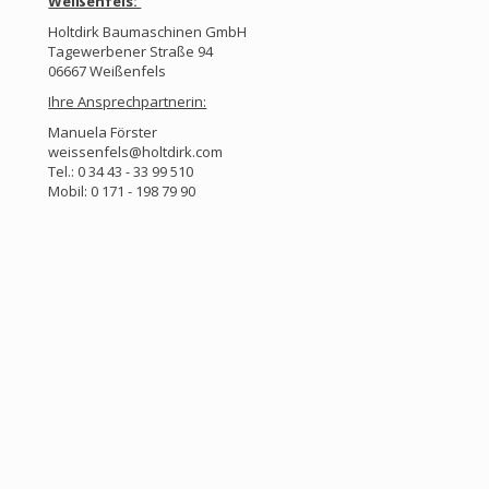
Weißenfels:
Holtdirk Baumaschinen GmbH
Tagewerbener Straße 94
06667 Weißenfels
Ihre Ansprechpartnerin:
Manuela Förster
weissenfels@holtdirk.com
Tel.: 0 34 43 - 33 99 510
Mobil: 0 171 - 198 79 90