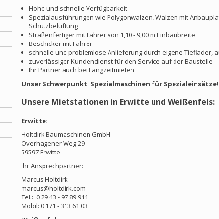
Hohe und schnelle Verfügbarkeit
Spezialausführungen wie Polygonwalzen, Walzen mit Anbauplat
Schutzbelüftung
Straßenfertiger mit Fahrer von 1,10 - 9,00 m Einbaubreite
Beschicker mit Fahrer
schnelle und problemlose Anlieferung durch eigene Tieflader, 
zuverlässiger Kundendienst für den Service auf der Baustelle
Ihr Partner auch bei Langzeitmieten
Unser Schwerpunkt: Spezialmaschinen für Spezialeinsätze!
Unsere Mietstationen in Erwitte und Weißenfels:
Erwitte:
Holtdirk Baumaschinen GmbH
Overhagener Weg 29
59597 Erwitte
Ihr Ansprechpartner:
Marcus Holtdirk
marcus@holtdirk.com
Tel.: 0 29 43 - 97 89 911
Mobil: 0 171 - 313 61 03