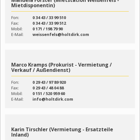
Mietdisponentin)
Fon:
0 34 43 / 33 99 510
Fax:
0 34 43 / 33 99 512
Mobil:
0 171 / 198 79 90
E-Mail:
weissenfels@holtdirk.com
Marco Kramps (Prokurist - Vermietung /
Verkauf / Außendienst)
Fon:
0 29 43 / 97 89 920
Fax:
0 29 43 / 48 04 88
Mobil:
0 151 / 520 959 60
E-Mail:
info@holtdirk.com
Karin Tirschler (Vermietung - Ersatzteile
Inland)