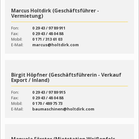
Marcus Holtdirk (Geschäftsführer -
Vermietung)
Fon:
0 29 43 / 97 89 911
Fax:
0 29 43 / 48 04 88
Mobil:
0 171 / 313 61 03
E-Mail:
marcus@holtdirk.com
Birgit Höpfner (Geschäftsführerin - Verkauf
Export / Inland)
Fon:
0 29 43 / 97 89 915
Fax:
0 29 43 / 48 04 88
Mobil:
0 170 / 489 75 73
E-Mail:
baumaschinen@holtdirk.com
Manuela Förster (Mietstation Weißenfels -