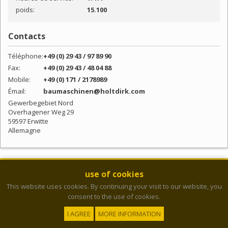
poids:
15.100
Contacts
Téléphone:
+49 (0) 29 43 / 97 89 90
Fax:
+49 (0) 29 43 / 48 04 88
Mobile:
+49 (0) 171 / 2178989
Émail:
baumaschinen@holtdirk.com
Gewerbegebiet Nord
Overhagener Weg 29
59597 Erwitte
Allemagne
NEWSLETTER
use of cookies
Inscrivez-vous gratuitement à notre newsletter. Vous pouvez vous
This website uses cookies. By continuing your visit to our website, you
désinscrire de notre service gratuit à tous moment.
consent to the use of cookies.
© 2026 - Holtdirk Baumaschinen GmbH
Émail
I AGREE
MORE INFORMATION
Mentions légales
Politique de confidentialité