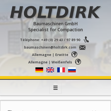
Holtdirk
Baumaschinen GmbH
Specialist for Compaction
Téléphone: +49 (0) 29 43 / 97 89 90
baumaschinen@holtdirk.com
Allemagne | Erwitte
Allemagne | Weißenfels
Toggle
navigation